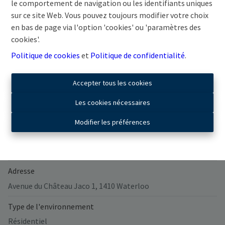
le comportement de navigation ou les identifiants uniques
sur ce site Web. Vous pouvez toujours modifier votre choix
en bas de page via l'option 'cookies' ou 'paramètres des
cookies'.
Partager
Politique de cookies
et
Politique de confidentialité
.
Accepter tous les cookies
Les cookies nécessaires
Général
Modifier les préférences
Nombre de chambres
2
Adresse
Avenue du Château Jaco 1, 1410 Waterloo
Type de l'environnement
Résidentiel