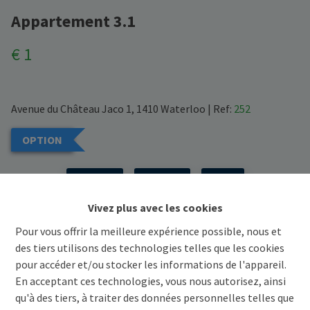
Appartement 3.1
€ 1
Avenue du Château Jaco 1, 1410 Waterloo
|
Ref:
252
OPTION
Précédent
Voir projet
Suivant
Vivez plus avec les cookies
Demande d'informations
Pour vous offrir la meilleure expérience possible, nous et
des tiers utilisons des technologies telles que les cookies
pour accéder et/ou stocker les informations de l'appareil.
2
144 m²
En acceptant ces technologies, vous nous autorisez, ainsi
qu'à des tiers, à traiter des données personnelles telles que