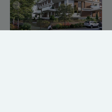
Appartement 0.1
Avenue du Château Jaco 1, 1410 Waterloo
|
Ref
: 
241
€ 1
4
199.5 m²