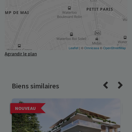
Agrandir le plan
Biens similaires
NOUVEAU
N