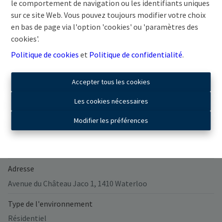
le comportement de navigation ou les identifiants uniques
sur ce site Web. Vous pouvez toujours modifier votre choix
en bas de page via l'option 'cookies' ou 'paramètres des
cookies'.
Partager
Politique de cookies
et
Politique de confidentialité
.
Accepter tous les cookies
Les cookies nécessaires
Général
Modifier les préférences
Nombre de chambres
2
Adresse
Avenue du Château Jaco 1, 1410 Waterloo
Type de l'environnement
Résidentiel