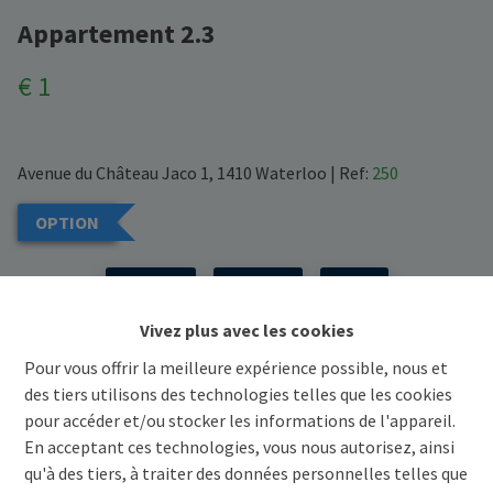
Appartement 2.3
€ 1
Avenue du Château Jaco 1, 1410 Waterloo
|
Ref:
250
OPTION
Précédent
Voir projet
Suivant
Vivez plus avec les cookies
Demande d'informations
Pour vous offrir la meilleure expérience possible, nous et
des tiers utilisons des technologies telles que les cookies
pour accéder et/ou stocker les informations de l'appareil.
2
110.7 m²
En acceptant ces technologies, vous nous autorisez, ainsi
qu'à des tiers, à traiter des données personnelles telles que