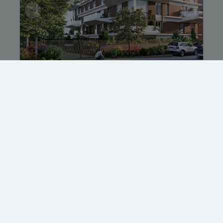
Appartement 0.1
Avenue du Château Jaco 1, 1410 Waterloo
|
Ref
: 
241
€ 1
4
199.5 m²