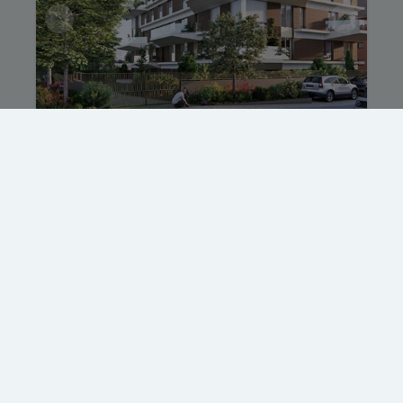
Appartement 0.1
Avenue du Château Jaco 1, 1410 Waterloo
|
Ref
: 
241
€ 1
4
199.5 m²