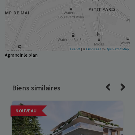
Agrandir le plan
Biens similaires
NOUVEAU
N