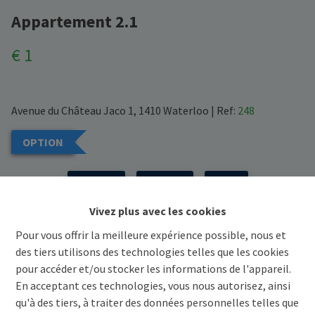
Appartement 2.1
€ 1
Avenue du Château Jaco 1, 1410 Waterloo
|
Ref:
248
OPTION
Précédent
Voir projet
Suivant
Vivez plus avec les cookies
Demande d'informations
Pour vous offrir la meilleure expérience possible, nous et
des tiers utilisons des technologies telles que les cookies
pour accéder et/ou stocker les informations de l'appareil.
2
143.8 m²
En acceptant ces technologies, vous nous autorisez, ainsi
qu'à des tiers, à traiter des données personnelles telles que