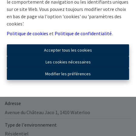
le comportement de navigation ou les identifiants uniques
sur ce site Web. Vous pouvez toujours modifier votre choix
en bas de page via l'option 'cookies' ou 'paramètres des
cookies'.
Partager
Politique de cookies
et
Politique de confidentialité
.
Accepter tous les cookies
Les cookies nécessaires
Général
Modifier les préférences
Nombre de chambres
2
Adresse
Avenue du Château Jaco 1, 1410 Waterloo
Type de l'environnement
Résidentiel