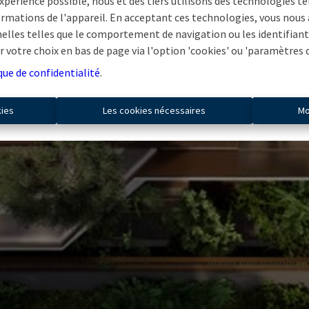
expérience possible, nous et des tiers utilisons des technologies te
rmations de l'appareil. En acceptant ces technologies, vous nous au
elles telles que le comportement de navigation ou les identifiants
 votre choix en bas de page via l'option 'cookies' ou 'paramètres d
que de confidentialité
.
kies
Les cookies nécessaires
Mo