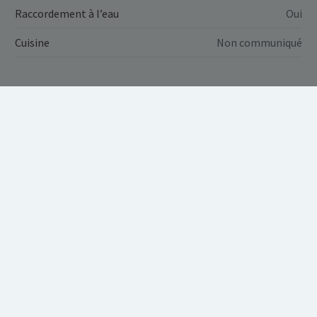
Raccordement à l’eau
Oui
Cuisine
Non communiqué
NOUVEAU