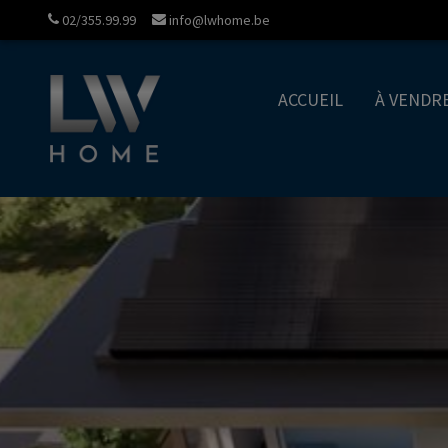
02/355.99.99
info@lwhome.be
ACCUEIL
À VENDR