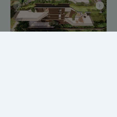
Penthouse exceptionnel !
Avenue du Château Jaco 1, 1410 Waterloo
|
Ref
: 
255
€ 1
296.4 m²