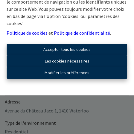
le comportement de navigation ou les identifiants uniques
sur ce site Web. Vous pouvez toujours modifier votre choix
en bas de page via l'option 'cookies' ou 'paramètres des
cookies'.
Partager
Politique de cookies
et
Politique de confidentialité
.
Accepter tous les cookies
Les cookies nécessaires
Général
Modifier les préférences
Nombre de chambres
3
Adresse
Avenue du Château Jaco 1, 1410 Waterloo
Type de l'environnement
Résidentiel