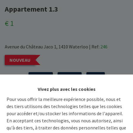
Appartement 1.3
€ 1
Avenue du Château Jaco 1, 1410 Waterloo
|
Ref:
246
NOUVEAU
Précédent
Voir projet
Suivant
Vivez plus avec les cookies
Demande d'informations
Pour vous offrir la meilleure expérience possible, nous et
des tiers utilisons des technologies telles que les cookies
pour accéder et/ou stocker les informations de l'appareil.
3
179.7 m²
En acceptant ces technologies, vous nous autorisez, ainsi
qu'à des tiers, à traiter des données personnelles telles que