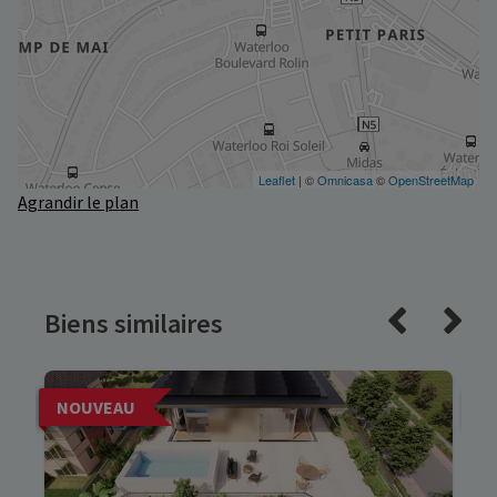
Agrandir le plan
Biens similaires
NOUVEAU
N