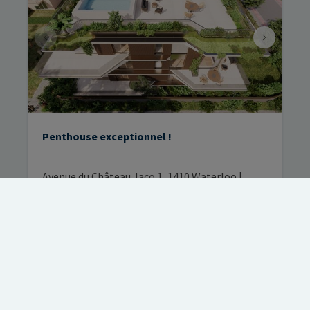
Penthouse exceptionnel !
Avenue du Château Jaco 1, 1410 Waterloo
|
Ref
: 
255
€ 1
296.4 m²