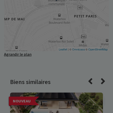
Agrandir le plan
Biens similaires
NOUVEAU
N