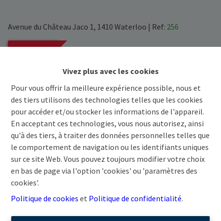
Avenue du Château Jaco 1, 1410 Waterloo
|
Ref:
256
NOUVEAU
Vivez plus avec les cookies
Liste
Suivant
Pour vous offrir la meilleure expérience possible, nous et
des tiers utilisons des technologies telles que les cookies
Demande d'informations
pour accéder et/ou stocker les informations de l'appareil.
En acceptant ces technologies, vous nous autorisez, ainsi
qu'à des tiers, à traiter des données personnelles telles que
le comportement de navigation ou les identifiants uniques
VOIR ONGLET PROJETS !
sur ce site Web. Vous pouvez toujours modifier votre choix
en bas de page via l'option 'cookies' ou 'paramètres des
cookies'.
Politique de cookies
et
Politique de confidentialité
.
Partager