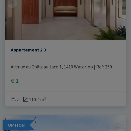
Appartement 2.3
Avenue du Château Jaco 1, 1410 Waterloo
|
Ref
: 
250
€ 1
2
110.7 m²
OPTION