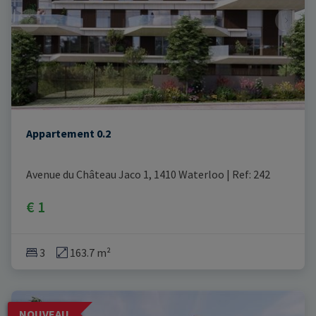
Appartement 0.2
Avenue du Château Jaco 1, 1410 Waterloo
|
Ref
: 
242
€ 1
3
163.7 m²
NOUVEAU