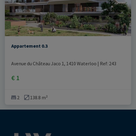
Appartement 0.3
Avenue du Château Jaco 1, 1410 Waterloo
|
Ref
: 
243
€ 1
2
138.8 m²