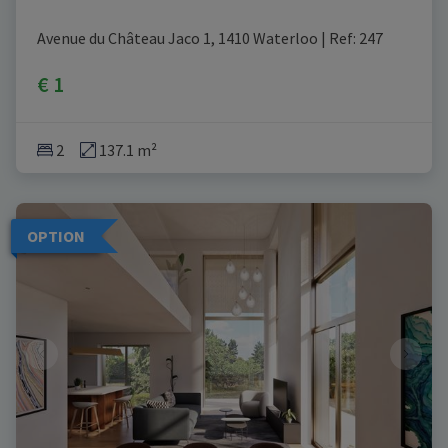
Avenue du Château Jaco 1, 1410 Waterloo
|
Ref
: 
247
€ 1
2
137.1 m²
OPTION