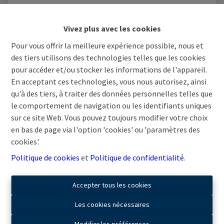
€ 1
Vivez plus avec les cookies
3
152.7 m²
Pour vous offrir la meilleure expérience possible, nous et
des tiers utilisons des technologies telles que les cookies
pour accéder et/ou stocker les informations de l'appareil.
En acceptant ces technologies, vous nous autorisez, ainsi
OPTION
qu'à des tiers, à traiter des données personnelles telles que
le comportement de navigation ou les identifiants uniques
sur ce site Web. Vous pouvez toujours modifier votre choix
en bas de page via l'option 'cookies' ou 'paramètres des
cookies'.
Politique de cookies
et
Politique de confidentialité
.
Accepter tous les cookies
Les cookies nécessaires
Appartement 3.2
Modifier les préférences