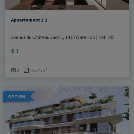
Appartement 1.2
Avenue du Château Jaco 1, 1410 Waterloo
|
Ref
: 
245
€ 1
2
125.7 m²
OPTION