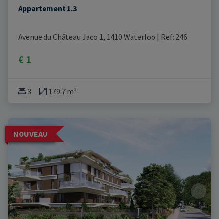
Appartement 1.3
Avenue du Château Jaco 1, 1410 Waterloo
|
Ref
: 
246
€ 1
3
179.7 m²
NOUVEAU