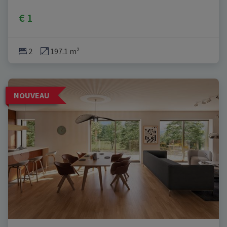
€ 1
2
197.1 m²
NOUVEAU