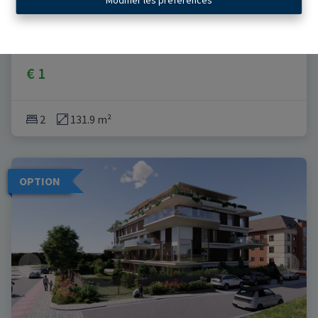
Avenue du Château Jaco 1, 1410 Waterloo
|
Ref
: 
253
€ 1
2
131.9 m²
OPTION