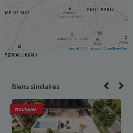
Agrandir le plan
Biens similaires
NOUVEAU
N