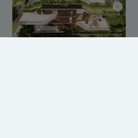
Penthouse exceptionnel !
Avenue du Château Jaco 1, 1410 Waterloo
|
Ref
: 
255
€ 1
296.4 m²