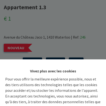
Appartement 1.3
€ 1
Avenue du Château Jaco 1, 1410 Waterloo
|
Ref:
246
NOUVEAU
Précédent
Voir projet
Suivant
Vivez plus avec les cookies
Demande d'informations
Pour vous offrir la meilleure expérience possible, nous et
des tiers utilisons des technologies telles que les cookies
pour accéder et/ou stocker les informations de l'appareil.
3
179.7 m²
En acceptant ces technologies, vous nous autorisez, ainsi
qu'à des tiers, à traiter des données personnelles telles que