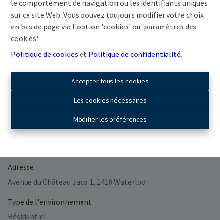
le comportement de navigation ou les identifiants uniques
sur ce site Web. Vous pouvez toujours modifier votre choix
en bas de page via l'option 'cookies' ou 'paramètres des
cookies'.
Partager
Politique de cookies
et
Politique de confidentialité
.
Accepter tous les cookies
Les cookies nécessaires
Général
Modifier les préférences
Nombre de chambres
3
Adresse
Avenue du Château Jaco 1, 1410 Waterloo
Type de l'environnement
Résidentiel